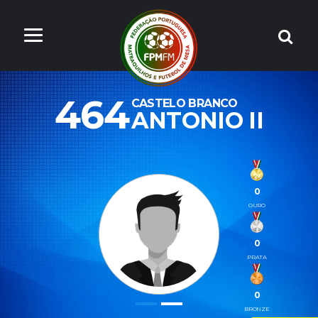
464
CASTELO BRANCO
ANTONIO II
0
OURO
0
PRATA
0
BRONZE