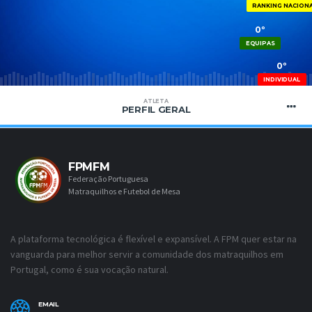
RANKING NACION
0º
EQUIPAS
0º
INDIVIDUAL
ATLETA
PERFIL GERAL
FPMFM
Federação Portuguesa
Matraquilhos e Futebol de Mesa
A plataforma tecnológica é flexível e expansível. A FPM quer estar na
vanguarda para melhor servir a comunidade dos matraquilhos em
Portugal, como é sua vocação natural.
EMAIL