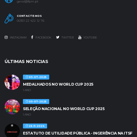
geral@fpm.pt
CONTACTE-NOS
00351 22 422 12 76
INSTAGRAM
FACEBOOK
TWITTER
YOUTUBE
ÚLTIMAS NOTICIAS
09-07-2025
MEDALHADOS NO WORLD CUP 2025
1 ANO
09-07-2025
SELEÇÃO NACIONAL NO WORLD CUP 2025
1 ANO
26-11-2024
ESTATUTO DE UTILIDADE PÚBLICA - INGERÊNCIA NA ITSF