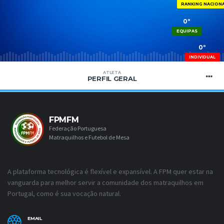
RANKING NACION
0º
EQUIPAS
0º
INDIVIDUAL
ATLETA
PERFIL GERAL
FPMFM
Federação Portuguesa
Matraquilhos e Futebol de Mesa
A plataforma tecnológica é flexível e expansível. A FPM quer estar na
vanguarda para melhor servir a comunidade dos matraquilhos em
Portugal, como é sua vocação natural.
EMAIL