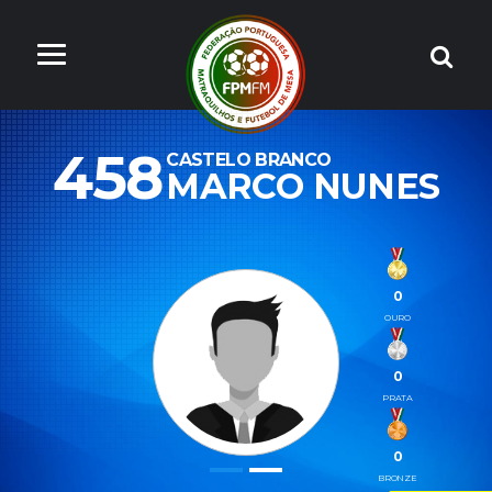
458
CASTELO BRANCO
MARCO NUNES
0
OURO
0
PRATA
0
BRONZE