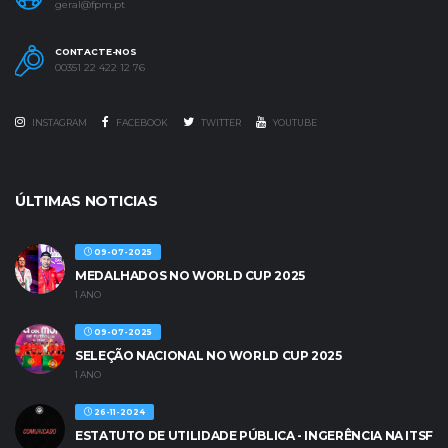
geral@fpm.pt
CONTACTE-NOS
00351 22 422 12 76
INSTAGRAM
FACEBOOK
TWITTER
YOUTUBE
ÚLTIMAS NOTICIAS
09-07-2025
MEDALHADOS NO WORLD CUP 2025
1 ANO
09-07-2025
SELEÇÃO NACIONAL NO WORLD CUP 2025
1 ANO
26-11-2024
ESTATUTO DE UTILIDADE PÚBLICA - INGERÊNCIA NA ITSF