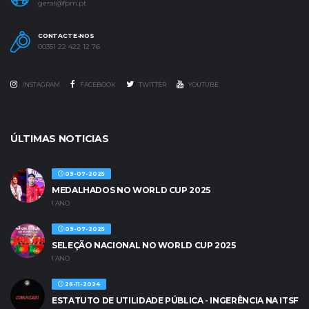
geral@fpm.pt
CONTACTE-NOS
00351 22 422 12 76
INSTAGRAM
FACEBOOK
TWITTER
YOUTUBE
ÚLTIMAS NOTICIAS
09-07-2025
MEDALHADOS NO WORLD CUP 2025
1 ANO
09-07-2025
SELEÇÃO NACIONAL NO WORLD CUP 2025
1 ANO
26-11-2024
ESTATUTO DE UTILIDADE PÚBLICA - INGERÊNCIA NA ITSF