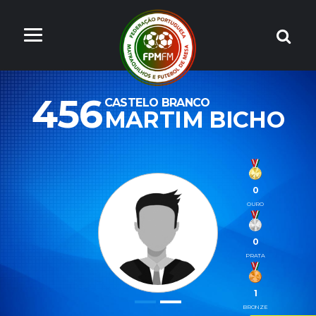
456
CASTELO BRANCO
MARTIM BICHO
0
OURO
0
PRATA
1
BRONZE