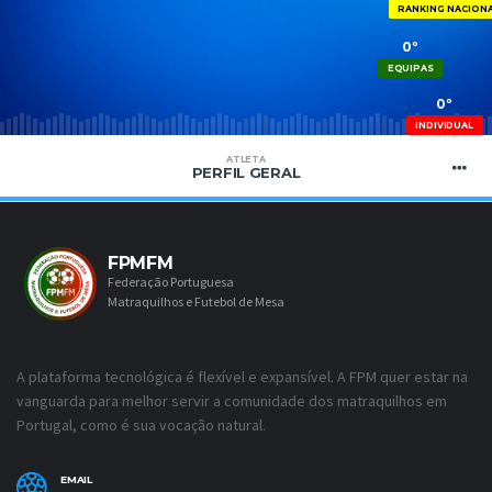
RANKING NACION
0º
EQUIPAS
0º
INDIVIDUAL
ATLETA
PERFIL GERAL
FPMFM
Federação Portuguesa
Matraquilhos e Futebol de Mesa
A plataforma tecnológica é flexível e expansível. A FPM quer estar na
vanguarda para melhor servir a comunidade dos matraquilhos em
Portugal, como é sua vocação natural.
EMAIL