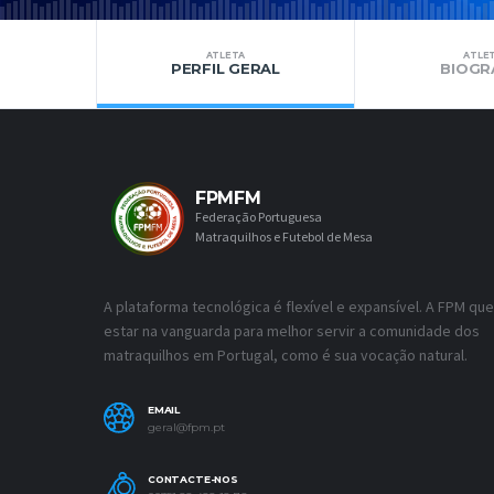
ATLETA
ATLE
PERFIL GERAL
BIOGR
FPMFM
Federação Portuguesa
Matraquilhos e Futebol de Mesa
A plataforma tecnológica é flexível e expansível. A FPM que
estar na vanguarda para melhor servir a comunidade dos
matraquilhos em Portugal, como é sua vocação natural.
EMAIL
geral@fpm.pt
CONTACTE-NOS