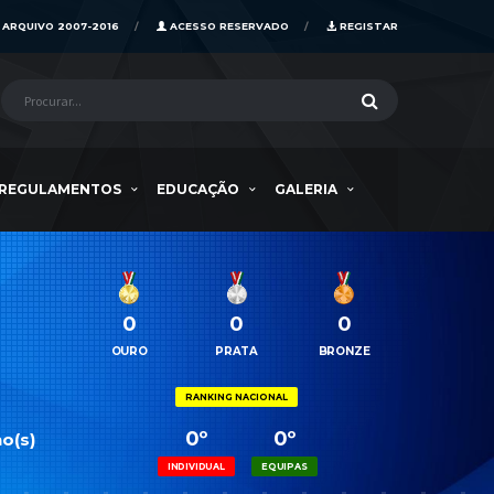
ARQUIVO 2007-2016
ACESSO RESERVADO
REGISTAR
REGULAMENTOS
EDUCAÇÃO
GALERIA
0
0
0
OURO
PRATA
BRONZE
RANKING NACIONAL
0º
0º
o(s)
INDIVIDUAL
EQUIPAS