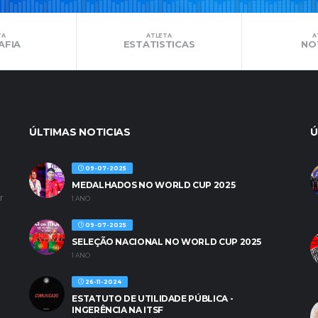
TA
ATLETA
A
AFIA
ESTATISTICAS
NO
ÚLTIMAS NOTICIAS
Ú
09-07-2025
MEDALHADOS NO WORLD CUP 2025
r
1 ANO
09-07-2025
SELEÇÃO NACIONAL NO WORLD CUP 2025
1 ANO
26-11-2024
ESTATUTO DE UTILIDADE PÚBLICA -
INGERÊNCIA NA ITSF