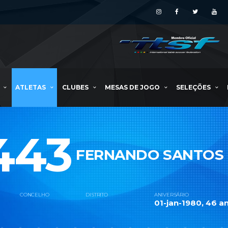
ATLETAS
CLUBES
MESAS DE JOGO
SELEÇÕES
443
FERNANDO SANTOS
CONCELHO
DISTRITO
ANIVERSÁRIO
01-jan-1980, 46 an