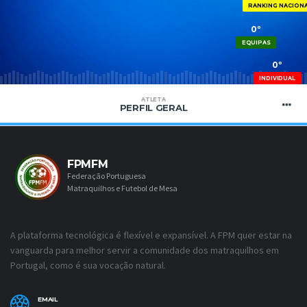
RANKING NACION
0º
EQUIPAS
0º
INDIVIDUAL
ATLETA
PERFIL GERAL
FPMFM
Federação Portuguesa
Matraquilhos e Futebol de Mesa
A plataforma tecnológica é flexível e expansível. A FPM quer estar na
vanguarda para melhor servir a comunidade dos matraquilhos em
Portugal, como é sua vocação natural.
EMAIL