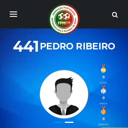
441
PEDRO RIBEIRO
0
OURO
0
PRATA
0
BRONZE