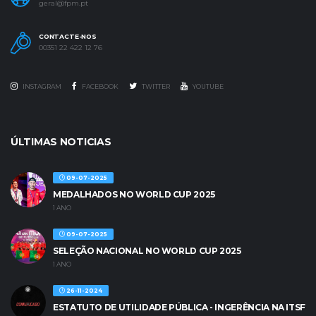
geral@fpm.pt
CONTACTE-NOS
00351 22 422 12 76
INSTAGRAM
FACEBOOK
TWITTER
YOUTUBE
ÚLTIMAS NOTICIAS
09-07-2025
MEDALHADOS NO WORLD CUP 2025
1 ANO
09-07-2025
SELEÇÃO NACIONAL NO WORLD CUP 2025
1 ANO
26-11-2024
ESTATUTO DE UTILIDADE PÚBLICA - INGERÊNCIA NA ITSF