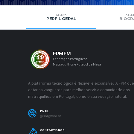
ATLETA
ATLE
PERFIL GERAL
BIOGR
FPMFM
Federação Portuguesa
Matraquilhos e Futebol de Mesa
A plataforma tecnológica é flexível e expansível. A FPM que
estar na vanguarda para melhor servir a comunidade dos
matraquilhos em Portugal, como é sua vocação natural.
EMAIL
geral@fpm.pt
CONTACTE-NOS