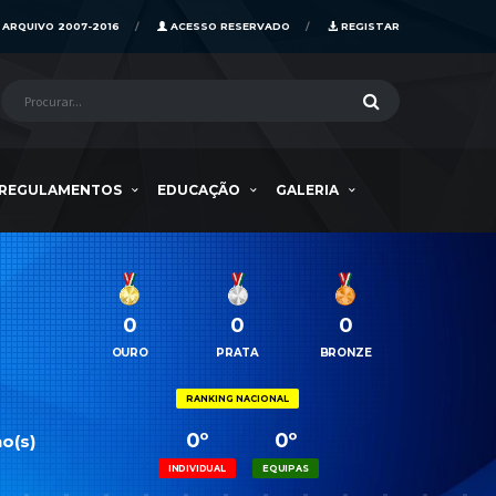
ARQUIVO 2007-2016
ACESSO RESERVADO
REGISTAR
REGULAMENTOS
EDUCAÇÃO
GALERIA
0
0
0
OURO
PRATA
BRONZE
RANKING NACIONAL
0º
0º
o(s)
INDIVIDUAL
EQUIPAS