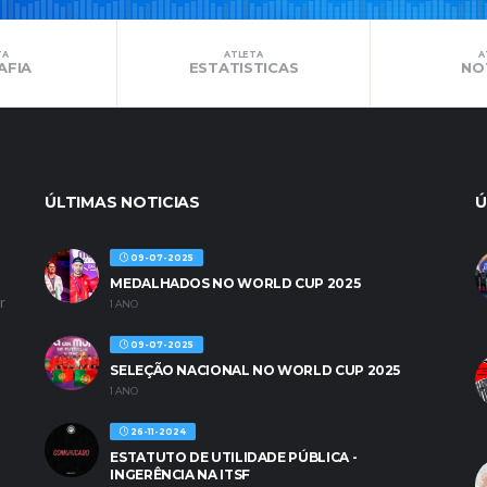
TA
ATLETA
A
AFIA
ESTATISTICAS
NO
ÚLTIMAS NOTICIAS
Ú
09-07-2025
MEDALHADOS NO WORLD CUP 2025
r
1 ANO
09-07-2025
SELEÇÃO NACIONAL NO WORLD CUP 2025
1 ANO
26-11-2024
ESTATUTO DE UTILIDADE PÚBLICA -
INGERÊNCIA NA ITSF