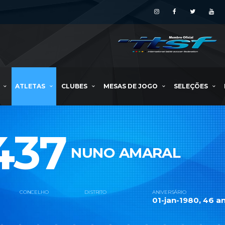
ATLETAS
CLUBES
MESAS DE JOGO
SELEÇÕES
437
NUNO AMARAL
CONCELHO
DISTRITO
ANIVERSÁRIO
01-jan-1980, 46 an