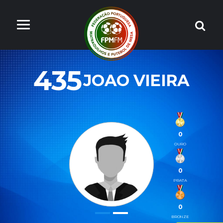
435
JOAO VIEIRA
0
OURO
0
PRATA
0
BRONZE