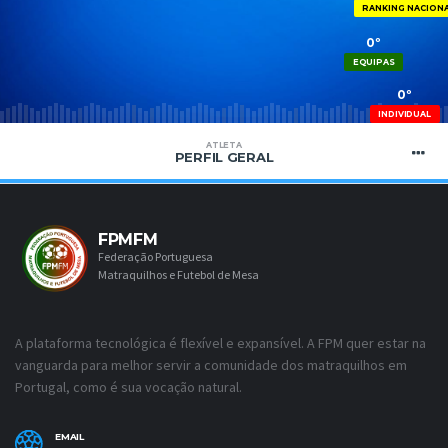
RANKING NACION
0º
EQUIPAS
0º
INDIVIDUAL
ATLETA
PERFIL GERAL
FPMFM
Federação Portuguesa
Matraquilhos e Futebol de Mesa
A plataforma tecnológica é flexível e expansível. A FPM quer estar na
vanguarda para melhor servir a comunidade dos matraquilhos em
Portugal, como é sua vocação natural.
EMAIL