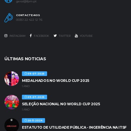
geral@fpm.pt
CONTACTE-NOS
00351 22 422 12 76
INSTAGRAM
FACEBOOK
TWITTER
YOUTUBE
ÚLTIMAS NOTICIAS
09-07-2025
MEDALHADOS NO WORLD CUP 2025
1 ANO
09-07-2025
SELEÇÃO NACIONAL NO WORLD CUP 2025
1 ANO
26-11-2024
ESTATUTO DE UTILIDADE PÚBLICA - INGERÊNCIA NA ITSF