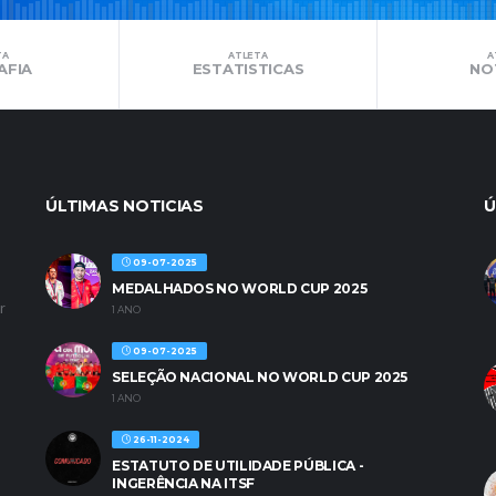
TA
ATLETA
A
AFIA
ESTATISTICAS
NO
ÚLTIMAS NOTICIAS
Ú
09-07-2025
MEDALHADOS NO WORLD CUP 2025
r
1 ANO
09-07-2025
SELEÇÃO NACIONAL NO WORLD CUP 2025
1 ANO
26-11-2024
ESTATUTO DE UTILIDADE PÚBLICA -
INGERÊNCIA NA ITSF