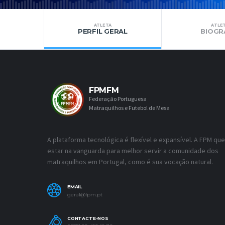
ATLETA
ATLE
PERFIL GERAL
BIOGR
FPMFM
Federação Portuguesa
Matraquilhos e Futebol de Mesa
A plataforma tecnológica é flexível e expansível. A FPM que
estar na vanguarda para melhor servir a comunidade dos
matraquilhos em Portugal, como é sua vocação natural.
EMAIL
geral@fpm.pt
CONTACTE-NOS