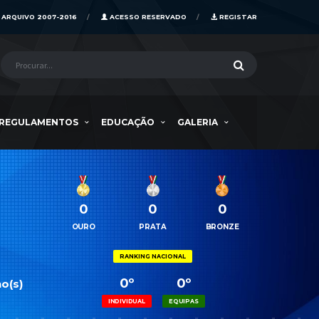
ARQUIVO 2007-2016
ACESSO RESERVADO
REGISTAR
REGULAMENTOS
EDUCAÇÃO
GALERIA
0
0
0
OURO
PRATA
BRONZE
RANKING NACIONAL
0º
0º
o(s)
INDIVIDUAL
EQUIPAS