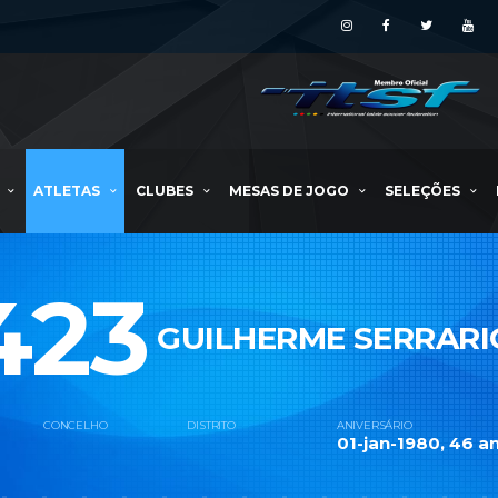
ATLETAS
CLUBES
MESAS DE JOGO
SELEÇÕES
423
GUILHERME SERRARI
CONCELHO
DISTRITO
ANIVERSÁRIO
01-jan-1980, 46 an