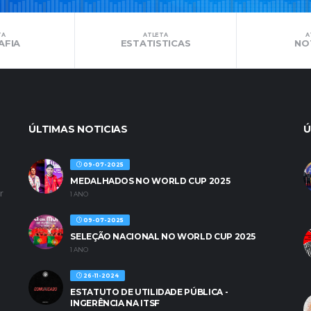
TA
ATLETA
A
AFIA
ESTATISTICAS
NO
ÚLTIMAS NOTICIAS
Ú
09-07-2025
MEDALHADOS NO WORLD CUP 2025
r
1 ANO
09-07-2025
SELEÇÃO NACIONAL NO WORLD CUP 2025
1 ANO
26-11-2024
ESTATUTO DE UTILIDADE PÚBLICA -
INGERÊNCIA NA ITSF