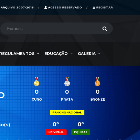
ARQUIVO 2007-2016
ACESSO RESERVADO
REGISTAR
REGULAMENTOS
EDUCAÇÃO
GALERIA
0
0
0
O
OURO
PRATA
BRONZE
RANKING NACIONAL
0º
0º
o(s)
INDIVIDUAL
EQUIPAS