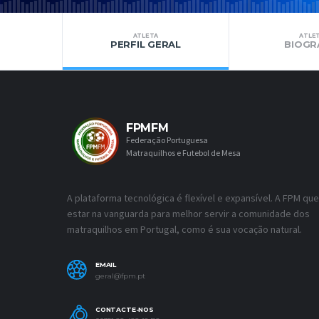
ATLETA
ATLE
PERFIL GERAL
BIOGR
FPMFM
Federação Portuguesa
Matraquilhos e Futebol de Mesa
A plataforma tecnológica é flexível e expansível. A FPM que
estar na vanguarda para melhor servir a comunidade dos
matraquilhos em Portugal, como é sua vocação natural.
EMAIL
geral@fpm.pt
CONTACTE-NOS