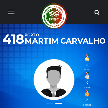
418
PORTO
MARTIM CARVALHO
0
OURO
0
PRATA
0
BRONZE