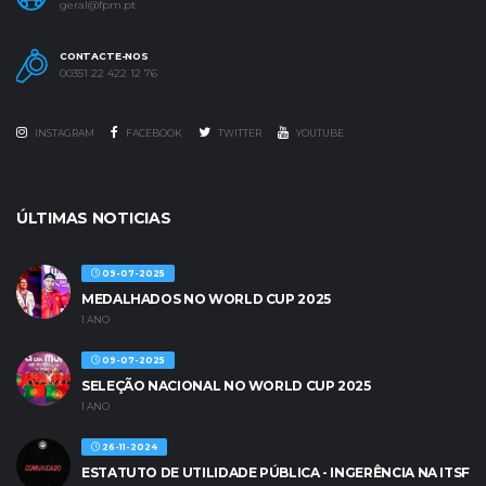
geral@fpm.pt
CONTACTE-NOS
00351 22 422 12 76
INSTAGRAM
FACEBOOK
TWITTER
YOUTUBE
ÚLTIMAS NOTICIAS
09-07-2025
MEDALHADOS NO WORLD CUP 2025
1 ANO
09-07-2025
SELEÇÃO NACIONAL NO WORLD CUP 2025
1 ANO
26-11-2024
ESTATUTO DE UTILIDADE PÚBLICA - INGERÊNCIA NA ITSF