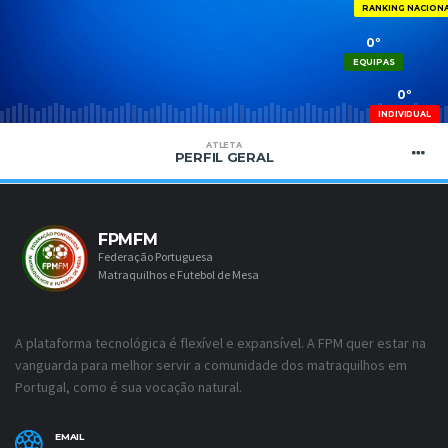
RANKING NACION
0º
EQUIPAS
0º
INDIVIDUAL
ATLETA
PERFIL GERAL
FPMFM
Federação Portuguesa
Matraquilhos e Futebol de Mesa
A plataforma tecnológica é flexível e expansível. A FPM quer estar na
vanguarda para melhor servir a comunidade dos matraquilhos em
Portugal, como é sua vocação natural.
EMAIL