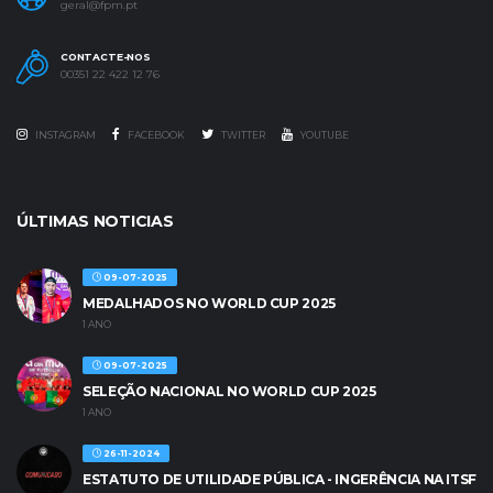
geral@fpm.pt
CONTACTE-NOS
00351 22 422 12 76
INSTAGRAM
FACEBOOK
TWITTER
YOUTUBE
ÚLTIMAS NOTICIAS
09-07-2025
MEDALHADOS NO WORLD CUP 2025
1 ANO
09-07-2025
SELEÇÃO NACIONAL NO WORLD CUP 2025
1 ANO
26-11-2024
ESTATUTO DE UTILIDADE PÚBLICA - INGERÊNCIA NA ITSF