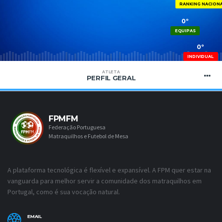
RANKING NACION
0º
EQUIPAS
0º
INDIVIDUAL
ATLETA
PERFIL GERAL
FPMFM
Federação Portuguesa
Matraquilhos e Futebol de Mesa
A plataforma tecnológica é flexível e expansível. A FPM quer estar na
vanguarda para melhor servir a comunidade dos matraquilhos em
Portugal, como é sua vocação natural.
EMAIL