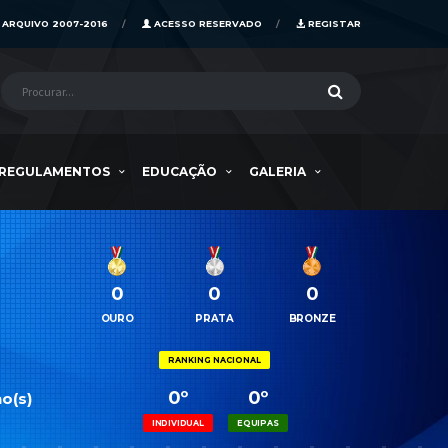
ARQUIVO 2007-2016
ACESSO RESERVADO
REGISTAR
REGULAMENTOS
EDUCAÇÃO
GALERIA
0
0
0
OURO
PRATA
BRONZE
RANKING NACIONAL
0º
0º
o(s)
INDIVIDUAL
EQUIPAS