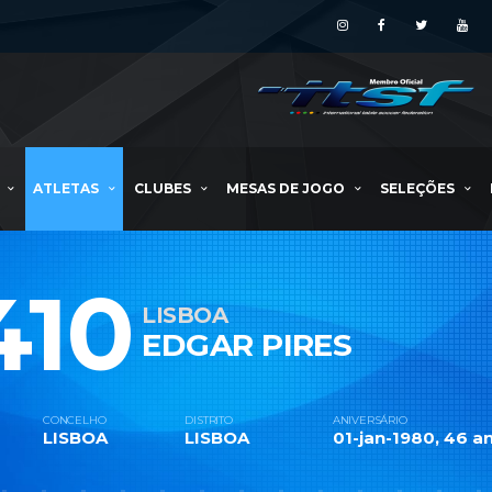
ATLETAS
CLUBES
MESAS DE JOGO
SELEÇÕES
410
LISBOA
EDGAR PIRES
CONCELHO
DISTRITO
ANIVERSÁRIO
LISBOA
LISBOA
01-jan-1980, 46 an