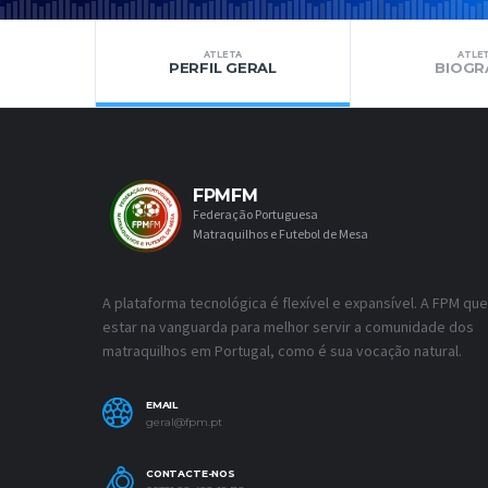
ATLETA
ATLE
PERFIL GERAL
BIOGR
FPMFM
Federação Portuguesa
Matraquilhos e Futebol de Mesa
A plataforma tecnológica é flexível e expansível. A FPM que
estar na vanguarda para melhor servir a comunidade dos
matraquilhos em Portugal, como é sua vocação natural.
EMAIL
geral@fpm.pt
CONTACTE-NOS