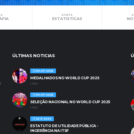
TA
ATLETA
A
AFIA
ESTATISTICAS
NO
ÚLTIMAS NOTICIAS
Ú
09-07-2025
MEDALHADOS NO WORLD CUP 2025
r
1 ANO
09-07-2025
SELEÇÃO NACIONAL NO WORLD CUP 2025
1 ANO
26-11-2024
ESTATUTO DE UTILIDADE PÚBLICA -
INGERÊNCIA NA ITSF