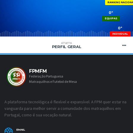
RANKING NACION
0º
EQUIPAS
0º
INDIVIDUAL
ATLETA
PERFIL GERAL
FPMFM
Federação Portuguesa
Matraquilhos e Futebol de Mesa
A plataforma tecnológica é flexível e expansível. A FPM quer estar na
vanguarda para melhor servir a comunidade dos matraquilhos em
Portugal, como é sua vocação natural.
EMAIL