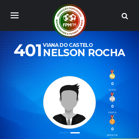
401
VIANA DO CASTELO
NELSON ROCHA
0
OURO
0
PRATA
0
BRONZE