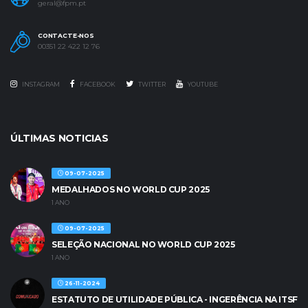
geral@fpm.pt
CONTACTE-NOS
00351 22 422 12 76
INSTAGRAM
FACEBOOK
TWITTER
YOUTUBE
ÚLTIMAS NOTICIAS
09-07-2025
MEDALHADOS NO WORLD CUP 2025
1 ANO
09-07-2025
SELEÇÃO NACIONAL NO WORLD CUP 2025
1 ANO
26-11-2024
ESTATUTO DE UTILIDADE PÚBLICA - INGERÊNCIA NA ITSF