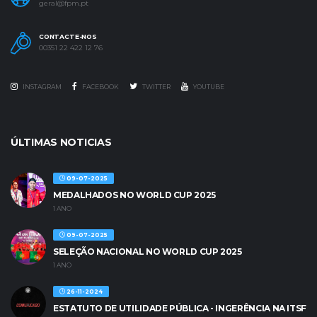
geral@fpm.pt
CONTACTE-NOS
00351 22 422 12 76
INSTAGRAM
FACEBOOK
TWITTER
YOUTUBE
ÚLTIMAS NOTICIAS
09-07-2025
MEDALHADOS NO WORLD CUP 2025
1 ANO
09-07-2025
SELEÇÃO NACIONAL NO WORLD CUP 2025
1 ANO
26-11-2024
ESTATUTO DE UTILIDADE PÚBLICA - INGERÊNCIA NA ITSF