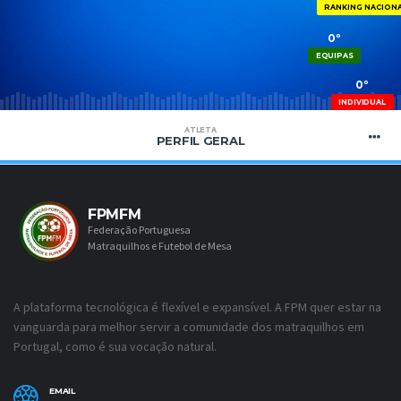
RANKING NACION
0º
EQUIPAS
0º
INDIVIDUAL
ATLETA
PERFIL GERAL
FPMFM
Federação Portuguesa
Matraquilhos e Futebol de Mesa
A plataforma tecnológica é flexível e expansível. A FPM quer estar na
vanguarda para melhor servir a comunidade dos matraquilhos em
Portugal, como é sua vocação natural.
EMAIL