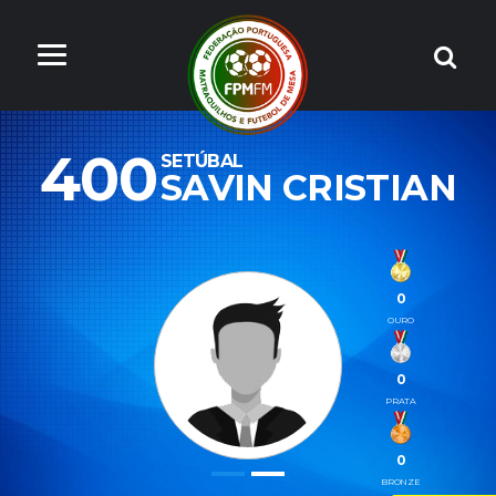
400
SETÚBAL
SAVIN CRISTIAN
0
OURO
0
PRATA
0
BRONZE