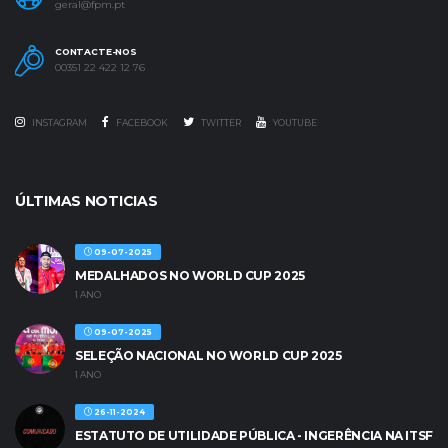
geral@fpm.pt
CONTACTE-NOS
00351 22 422 12 76
INSTAGRAM
FACEBOOK
TWITTER
YOUTUBE
ÚLTIMAS NOTICIAS
09-07-2025
MEDALHADOS NO WORLD CUP 2025
1 ANO
09-07-2025
SELEÇÃO NACIONAL NO WORLD CUP 2025
1 ANO
26-11-2024
ESTATUTO DE UTILIDADE PÚBLICA - INGERÊNCIA NA ITSF