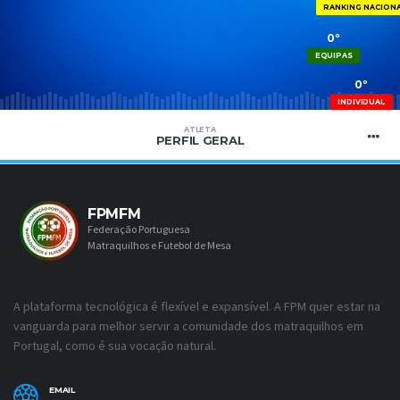
RANKING NACION
0º
EQUIPAS
0º
INDIVIDUAL
ATLETA
PERFIL GERAL
FPMFM
Federação Portuguesa
Matraquilhos e Futebol de Mesa
A plataforma tecnológica é flexível e expansível. A FPM quer estar na
vanguarda para melhor servir a comunidade dos matraquilhos em
Portugal, como é sua vocação natural.
EMAIL