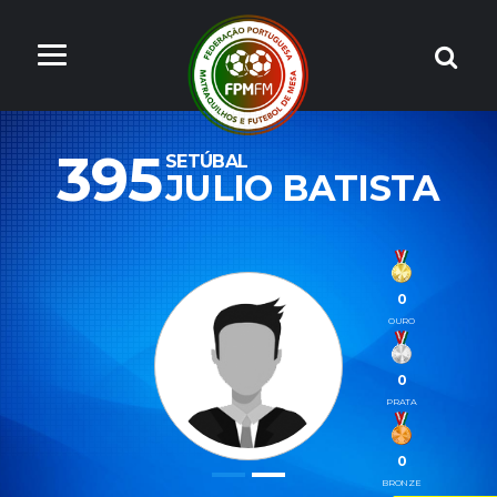
395
SETÚBAL
JULIO BATISTA
0
OURO
0
PRATA
0
BRONZE