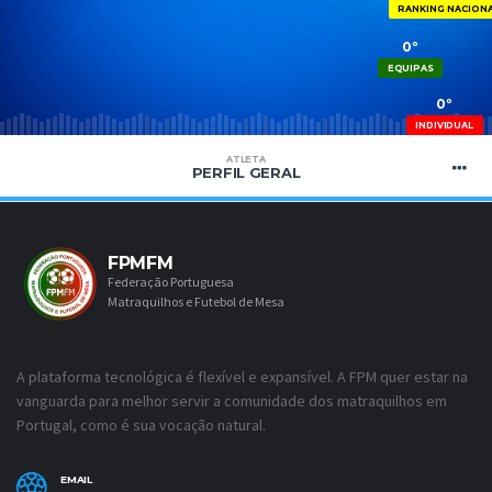
RANKING NACION
0º
EQUIPAS
0º
INDIVIDUAL
ATLETA
PERFIL GERAL
FPMFM
Federação Portuguesa
Matraquilhos e Futebol de Mesa
A plataforma tecnológica é flexível e expansível. A FPM quer estar na
vanguarda para melhor servir a comunidade dos matraquilhos em
Portugal, como é sua vocação natural.
EMAIL