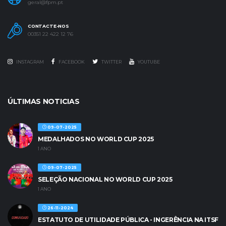
geral@fpm.pt
CONTACTE-NOS
00351 22 422 12 76
INSTAGRAM
FACEBOOK
TWITTER
YOUTUBE
ÚLTIMAS NOTICIAS
09-07-2025
MEDALHADOS NO WORLD CUP 2025
1 ANO
09-07-2025
SELEÇÃO NACIONAL NO WORLD CUP 2025
1 ANO
26-11-2024
ESTATUTO DE UTILIDADE PÚBLICA - INGERÊNCIA NA ITSF