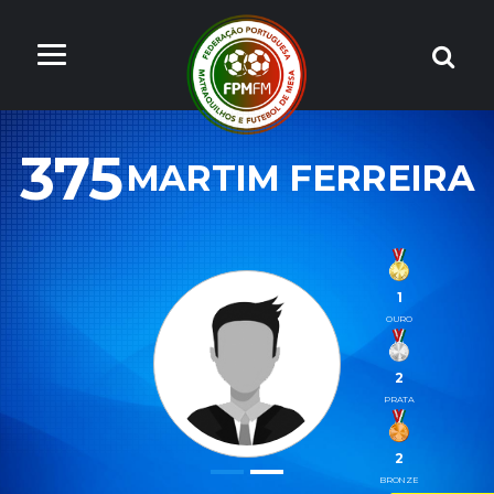
375
MARTIM FERREIRA
1
OURO
2
PRATA
2
BRONZE