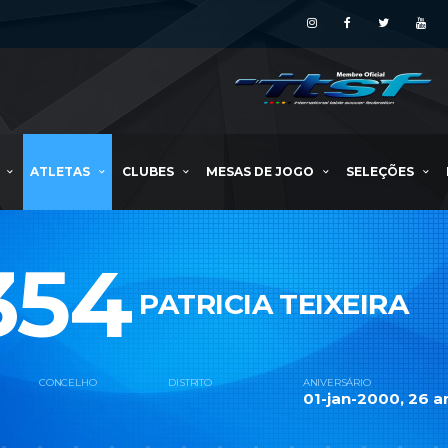
ATLETAS
CLUBES
MESAS DE JOGO
SELEÇÕES
354
PATRICIA TEIXEIRA
CONCELHO
DISTRITO
ANIVERSÁRIO
01-jan-2000, 26 a