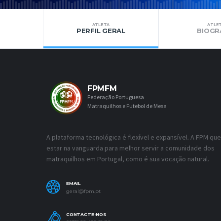
ATLETA
ATLE
PERFIL GERAL
BIOGR
FPMFM
Federação Portuguesa
Matraquilhos e Futebol de Mesa
A plataforma tecnológica é flexível e expansível. A FPM que
estar na vanguarda para melhor servir a comunidade dos
matraquilhos em Portugal, como é sua vocação natural.
EMAIL
geral@fpm.pt
CONTACTE-NOS