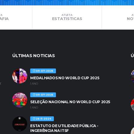
TA
ATLETA
A
AFIA
ESTATISTICAS
NO
ÚLTIMAS NOTICIAS
Ú
09-07-2025
MEDALHADOS NO WORLD CUP 2025
r
1 ANO
09-07-2025
SELEÇÃO NACIONAL NO WORLD CUP 2025
1 ANO
26-11-2024
ESTATUTO DE UTILIDADE PÚBLICA -
INGERÊNCIA NA ITSF