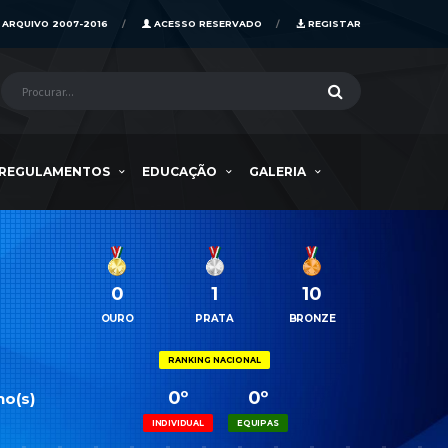
ARQUIVO 2007-2016
ACESSO RESERVADO
REGISTAR
REGULAMENTOS
EDUCAÇÃO
GALERIA
0
1
10
OURO
PRATA
BRONZE
RANKING NACIONAL
0º
0º
no(s)
INDIVIDUAL
EQUIPAS