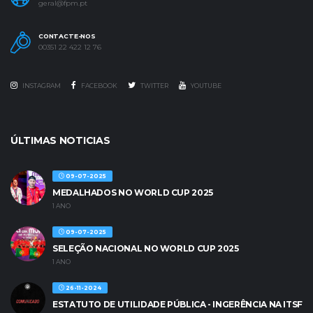
geral@fpm.pt
CONTACTE-NOS
00351 22 422 12 76
INSTAGRAM
FACEBOOK
TWITTER
YOUTUBE
ÚLTIMAS NOTICIAS
09-07-2025
MEDALHADOS NO WORLD CUP 2025
1 ANO
09-07-2025
SELEÇÃO NACIONAL NO WORLD CUP 2025
1 ANO
26-11-2024
ESTATUTO DE UTILIDADE PÚBLICA - INGERÊNCIA NA ITSF