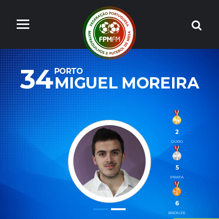
34
PORTO
MIGUEL MOREIRA
2
OURO
5
PRATA
6
BRONZE