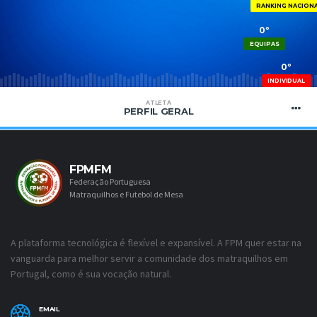
RANKING NACION
0º
EQUIPAS
0º
INDIVIDUAL
ATLETA
PERFIL GERAL
FPMFM
Federação Portuguesa
Matraquilhos e Futebol de Mesa
A plataforma tecnológica é flexível e expansível. A FPM quer estar na
vanguarda para melhor servir a comunidade dos matraquilhos em
Portugal, como é sua vocação natural.
EMAIL