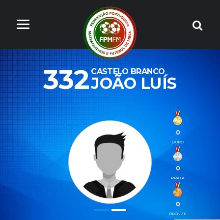
332
CASTELO BRANCO
JOÃO LUÍS
0
OURO
0
PRATA
0
BRONZE