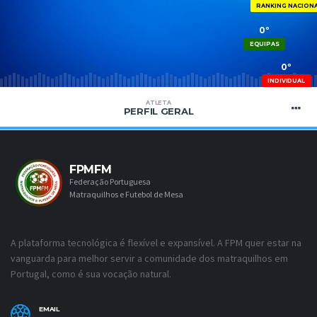
RANKING NACION
0º
EQUIPAS
0º
INDIVIDUAL
ATLETA
PERFIL GERAL
FPMFM
Federação Portuguesa
Matraquilhos e Futebol de Mesa
A plataforma tecnológica é flexível e expansível. A FPM quer estar na
vanguarda para melhor servir a comunidade dos matraquilhos em
Portugal, como é sua vocação natural.
EMAIL