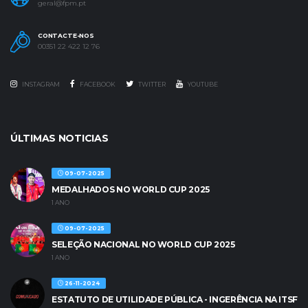
geral@fpm.pt
CONTACTE-NOS
00351 22 422 12 76
INSTAGRAM
FACEBOOK
TWITTER
YOUTUBE
ÚLTIMAS NOTICIAS
09-07-2025
MEDALHADOS NO WORLD CUP 2025
1 ANO
09-07-2025
SELEÇÃO NACIONAL NO WORLD CUP 2025
1 ANO
26-11-2024
ESTATUTO DE UTILIDADE PÚBLICA - INGERÊNCIA NA ITSF