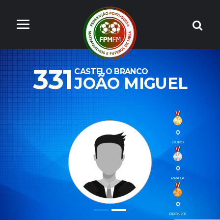
331
CASTELO BRANCO
JOÃO MIGUEL
0
OURO
0
PRATA
0
BRONZE