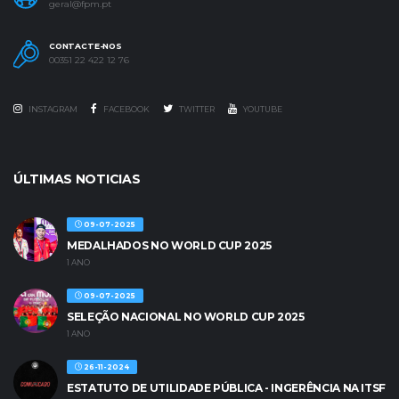
geral@fpm.pt
CONTACTE-NOS
00351 22 422 12 76
INSTAGRAM
FACEBOOK
TWITTER
YOUTUBE
ÚLTIMAS NOTICIAS
09-07-2025
MEDALHADOS NO WORLD CUP 2025
1 ANO
09-07-2025
SELEÇÃO NACIONAL NO WORLD CUP 2025
1 ANO
26-11-2024
ESTATUTO DE UTILIDADE PÚBLICA - INGERÊNCIA NA ITSF