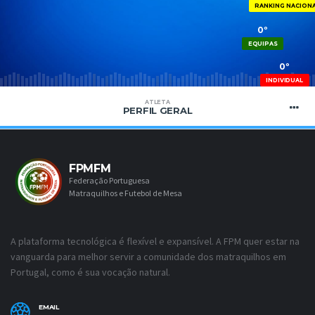
RANKING NACION
0º
EQUIPAS
0º
INDIVIDUAL
ATLETA
PERFIL GERAL
FPMFM
Federação Portuguesa
Matraquilhos e Futebol de Mesa
A plataforma tecnológica é flexível e expansível. A FPM quer estar na
vanguarda para melhor servir a comunidade dos matraquilhos em
Portugal, como é sua vocação natural.
EMAIL