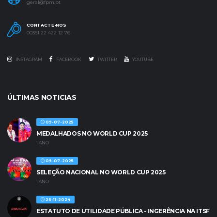
geral@fpm.pt
CONTACTE-NOS
00351 22 422 12 76
INSTAGRAM
FACEBOOK
TWITTER
YOUTUBE
ÚLTIMAS NOTICIAS
09-07-2025
MEDALHADOS NO WORLD CUP 2025
1 ANO
09-07-2025
SELEÇÃO NACIONAL NO WORLD CUP 2025
1 ANO
26-11-2024
ESTATUTO DE UTILIDADE PÚBLICA - INGERÊNCIA NA ITSF