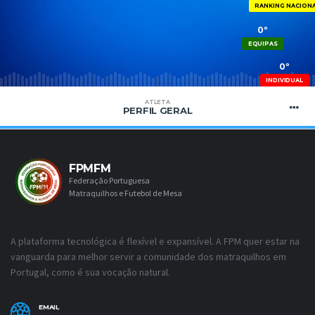
RANKING NACION
0º
EQUIPAS
0º
INDIVIDUAL
ATLETA
PERFIL GERAL
FPMFM
Federação Portuguesa
Matraquilhos e Futebol de Mesa
A plataforma tecnológica é flexível e expansível. A FPM quer estar na
vanguarda para melhor servir a comunidade dos matraquilhos em
Portugal, como é sua vocação natural.
EMAIL