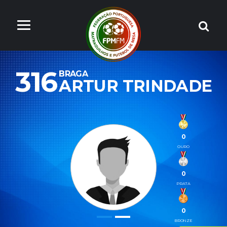
316
BRAGA
ARTUR TRINDADE
0
OURO
0
PRATA
0
BRONZE