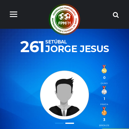
261
SETÚBAL
JORGE JESUS
0
OURO
1
PRATA
3
BRONZE