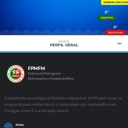
RANKING NACION
0º
EQUIPAS
0º
INDIVIDUAL
ATLETA
PERFIL GERAL
FPMFM
Federação Portuguesa
Matraquilhos e Futebol de Mesa
A plataforma tecnológica é flexível e expansível. A FPM quer estar na
vanguarda para melhor servir a comunidade dos matraquilhos em
Portugal, como é sua vocação natural.
EMAIL