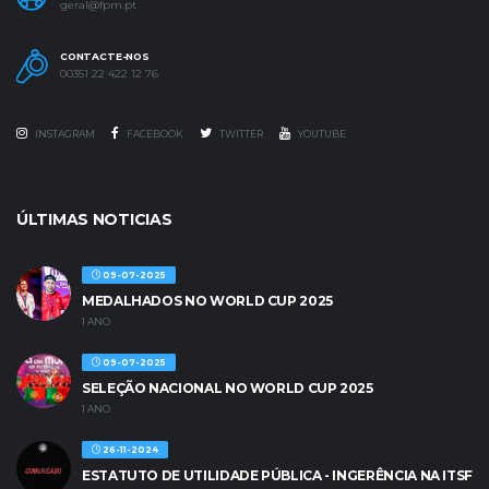
geral@fpm.pt
CONTACTE-NOS
00351 22 422 12 76
INSTAGRAM
FACEBOOK
TWITTER
YOUTUBE
ÚLTIMAS NOTICIAS
09-07-2025
MEDALHADOS NO WORLD CUP 2025
1 ANO
09-07-2025
SELEÇÃO NACIONAL NO WORLD CUP 2025
1 ANO
26-11-2024
ESTATUTO DE UTILIDADE PÚBLICA - INGERÊNCIA NA ITSF