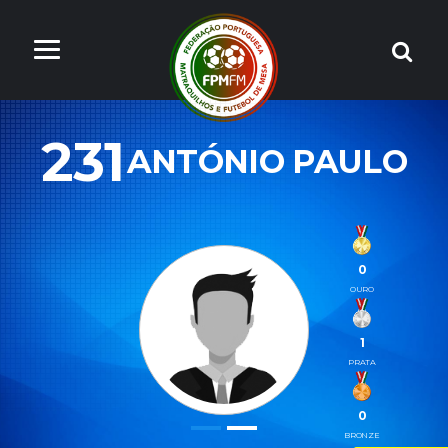
231
ANTÓNIO PAULO
0
OURO
1
PRATA
0
BRONZE