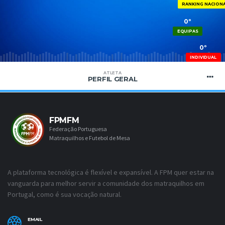
RANKING NACION
0º
EQUIPAS
0º
INDIVIDUAL
ATLETA
PERFIL GERAL
FPMFM
Federação Portuguesa
Matraquilhos e Futebol de Mesa
A plataforma tecnológica é flexível e expansível. A FPM quer estar na
vanguarda para melhor servir a comunidade dos matraquilhos em
Portugal, como é sua vocação natural.
EMAIL