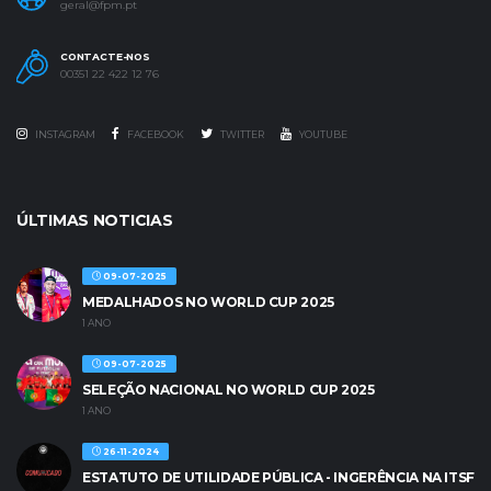
geral@fpm.pt
CONTACTE-NOS
00351 22 422 12 76
INSTAGRAM
FACEBOOK
TWITTER
YOUTUBE
ÚLTIMAS NOTICIAS
09-07-2025
MEDALHADOS NO WORLD CUP 2025
1 ANO
09-07-2025
SELEÇÃO NACIONAL NO WORLD CUP 2025
1 ANO
26-11-2024
ESTATUTO DE UTILIDADE PÚBLICA - INGERÊNCIA NA ITSF