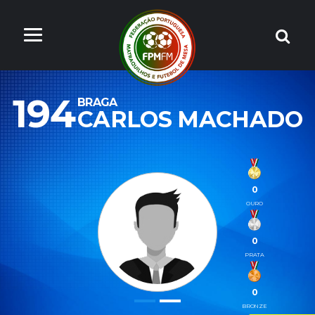
194
BRAGA
CARLOS MACHADO
0
OURO
0
PRATA
0
BRONZE