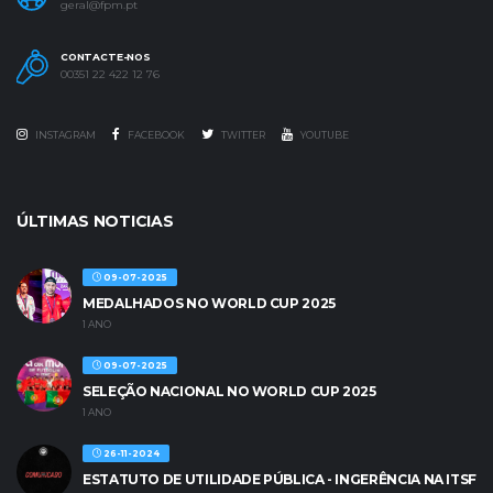
geral@fpm.pt
CONTACTE-NOS
00351 22 422 12 76
INSTAGRAM
FACEBOOK
TWITTER
YOUTUBE
ÚLTIMAS NOTICIAS
09-07-2025
MEDALHADOS NO WORLD CUP 2025
1 ANO
09-07-2025
SELEÇÃO NACIONAL NO WORLD CUP 2025
1 ANO
26-11-2024
ESTATUTO DE UTILIDADE PÚBLICA - INGERÊNCIA NA ITSF