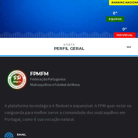
RANKING NACION
0º
EQUIPAS
0º
INDIVIDUAL
ATLETA
PERFIL GERAL
FPMFM
Federação Portuguesa
Matraquilhos e Futebol de Mesa
A plataforma tecnológica é flexível e expansível. A FPM quer estar na
vanguarda para melhor servir a comunidade dos matraquilhos em
Portugal, como é sua vocação natural.
EMAIL