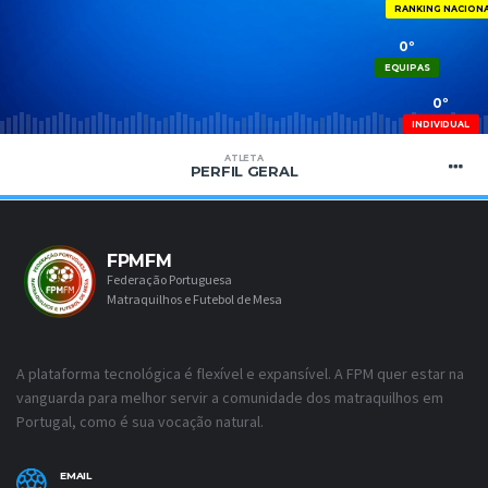
RANKING NACION
0º
EQUIPAS
0º
INDIVIDUAL
ATLETA
PERFIL GERAL
FPMFM
Federação Portuguesa
Matraquilhos e Futebol de Mesa
A plataforma tecnológica é flexível e expansível. A FPM quer estar na
vanguarda para melhor servir a comunidade dos matraquilhos em
Portugal, como é sua vocação natural.
EMAIL