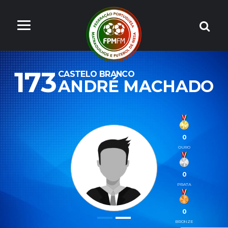
173
CASTELO BRANCO
ANDRÉ MACHADO
0
OURO
0
PRATA
0
BRONZE