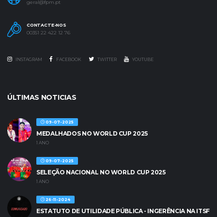
geral@fpm.pt
CONTACTE-NOS
00351 22 422 12 76
INSTAGRAM
FACEBOOK
TWITTER
YOUTUBE
ÚLTIMAS NOTICIAS
09-07-2025
MEDALHADOS NO WORLD CUP 2025
1 ANO
09-07-2025
SELEÇÃO NACIONAL NO WORLD CUP 2025
1 ANO
26-11-2024
ESTATUTO DE UTILIDADE PÚBLICA - INGERÊNCIA NA ITSF