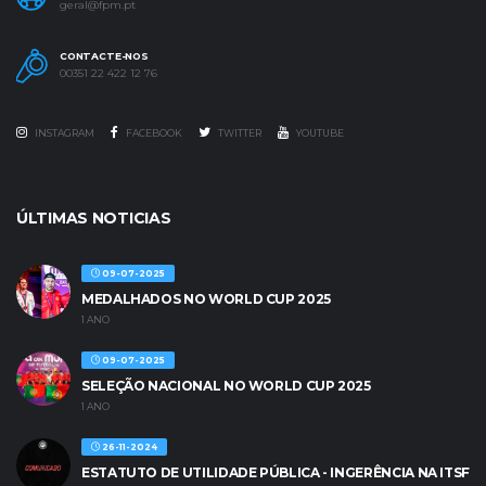
geral@fpm.pt
CONTACTE-NOS
00351 22 422 12 76
INSTAGRAM
FACEBOOK
TWITTER
YOUTUBE
ÚLTIMAS NOTICIAS
09-07-2025
MEDALHADOS NO WORLD CUP 2025
1 ANO
09-07-2025
SELEÇÃO NACIONAL NO WORLD CUP 2025
1 ANO
26-11-2024
ESTATUTO DE UTILIDADE PÚBLICA - INGERÊNCIA NA ITSF