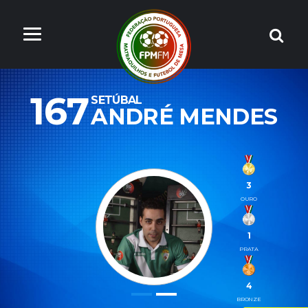
167
SETÚBAL
ANDRÉ MENDES
3
OURO
1
PRATA
4
BRONZE