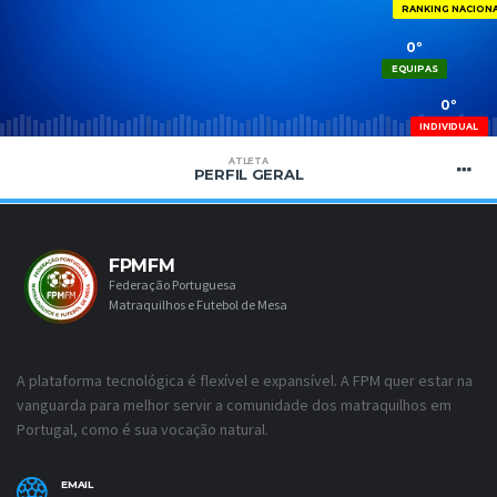
RANKING NACION
0º
EQUIPAS
0º
INDIVIDUAL
ATLETA
PERFIL GERAL
FPMFM
Federação Portuguesa
Matraquilhos e Futebol de Mesa
A plataforma tecnológica é flexível e expansível. A FPM quer estar na
vanguarda para melhor servir a comunidade dos matraquilhos em
Portugal, como é sua vocação natural.
EMAIL