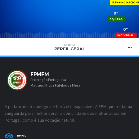
RANKING NACION
0º
EQUIPAS
0º
INDIVIDUAL
ATLETA
PERFIL GERAL
FPMFM
Federação Portuguesa
Matraquilhos e Futebol de Mesa
A plataforma tecnológica é flexível e expansível. A FPM quer estar na
vanguarda para melhor servir a comunidade dos matraquilhos em
Portugal, como é sua vocação natural.
EMAIL