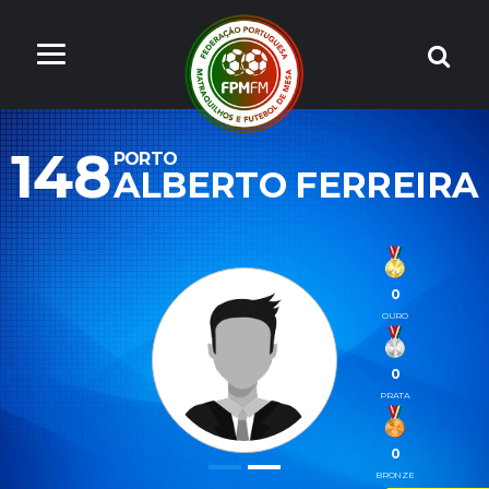
148
PORTO
ALBERTO FERREIRA
0
OURO
0
PRATA
0
BRONZE