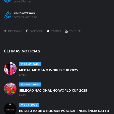
geral@fpm.pt
CONTACTE-NOS
00351 22 422 12 76
INSTAGRAM
FACEBOOK
TWITTER
YOUTUBE
ÚLTIMAS NOTICIAS
09-07-2025
MEDALHADOS NO WORLD CUP 2025
1 ANO
09-07-2025
SELEÇÃO NACIONAL NO WORLD CUP 2025
1 ANO
26-11-2024
ESTATUTO DE UTILIDADE PÚBLICA - INGERÊNCIA NA ITSF