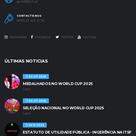
geral@fpm.pt
CONTACTE-NOS
00351 22 422 12 76
INSTAGRAM
FACEBOOK
TWITTER
YOUTUBE
ÚLTIMAS NOTICIAS
09-07-2025
MEDALHADOS NO WORLD CUP 2025
1 ANO
09-07-2025
SELEÇÃO NACIONAL NO WORLD CUP 2025
1 ANO
26-11-2024
ESTATUTO DE UTILIDADE PÚBLICA - INGERÊNCIA NA ITSF