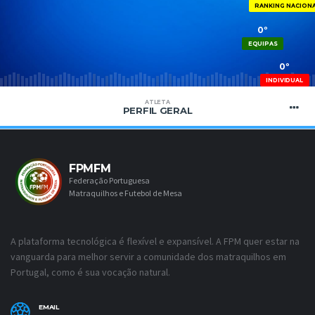
RANKING NACION
0º
EQUIPAS
0º
INDIVIDUAL
ATLETA
PERFIL GERAL
FPMFM
Federação Portuguesa
Matraquilhos e Futebol de Mesa
A plataforma tecnológica é flexível e expansível. A FPM quer estar na
vanguarda para melhor servir a comunidade dos matraquilhos em
Portugal, como é sua vocação natural.
EMAIL