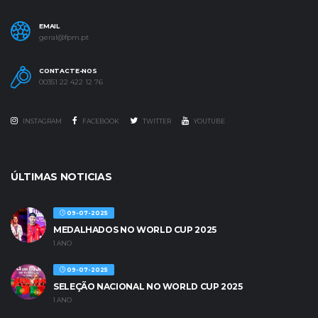
EMAIL
geral@fpm.pt
CONTACTE-NOS
00351 22 422 12 76
INSTAGRAM
FACEBOOK
TWITTER
YOUTUBE
ÚLTIMAS NOTICIAS
09-07-2025
MEDALHADOS NO WORLD CUP 2025
1 ANO
09-07-2025
SELEÇÃO NACIONAL NO WORLD CUP 2025
1 ANO