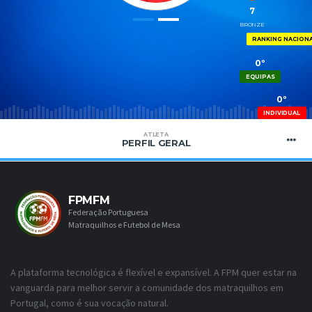
7
BRONZE
RANKING NACION
0º
EQUIPAS
0º
INDIVIDUAL
ATLETA
PERFIL GERAL
FPMFM
Federação Portuguesa
Matraquilhos e Futebol de Mesa
A plataforma tecnológica é flexível e expansível. A FPM quer estar na
vanguarda para melhor servir a comunidade dos matraquilhos em
Portugal, como é sua vocação natural.