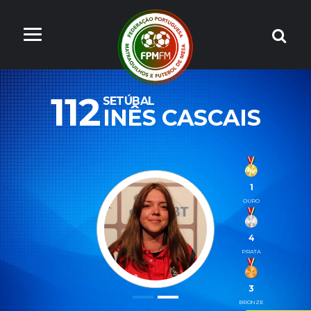
112
SETÚBAL
INÊS CASCAIS
1
OURO
4
PRATA
3
BRONZE