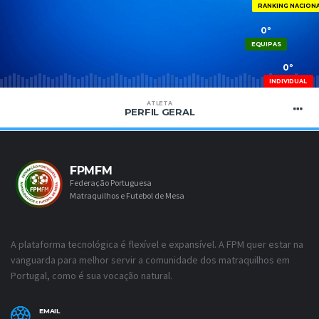
RANKING NACION
0º
EQUIPAS
0º
INDIVIDUAL
ATLETA
PERFIL GERAL
FPMFM
Federação Portuguesa
Matraquilhos e Futebol de Mesa
A plataforma tecnológica é flexível e expansível. A FPM quer estar na
vanguarda para melhor servir a comunidade dos matraquilhos em
Portugal, como é sua vocação natural.
EMAIL