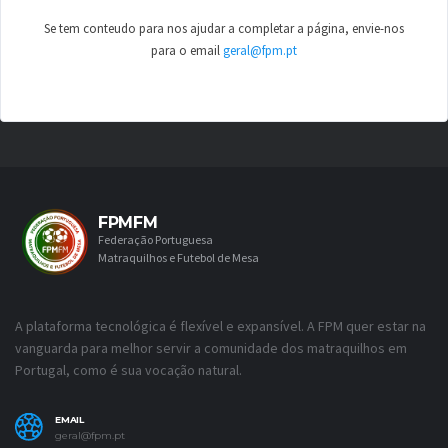
Se tem conteudo para nos ajudar a completar a página, envie-nos
para o email
geral@fpm.pt
FPMFM
Federação Portuguesa
Matraquilhos e Futebol de Mesa
A plataforma tecnológica é flexível e expansível. A FPM quer estar na
vanguarda para melhor servir a comunidade dos matraquilhos em
Portugal, como é sua vocação natural.
EMAIL
geral@fpm.pt