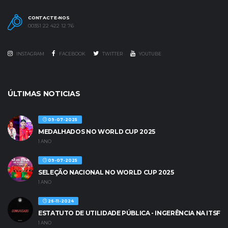
CONTACTE-NOS
00351 22 422 12 76
INSTAGRAM
FACEBOOK
TWITTER
YOUTUBE
ÚLTIMAS NOTICIAS
09-07-2025
MEDALHADOS NO WORLD CUP 2025
1 ANO
09-07-2025
SELEÇÃO NACIONAL NO WORLD CUP 2025
1 ANO
26-11-2024
ESTATUTO DE UTILIDADE PÚBLICA - INGERÊNCIA NA ITSF
1 ANO