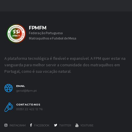
FPMFM
Federação Portuguesa
Matraquilhos e Futebol de Mesa
A plataforma tecnológica é flexível e expansível. A FPM quer estar na
vanguarda para melhor servir a comunidade dos matraquilhos em
Portugal, como é sua vocação natural.
EMAIL
geral@fpm.pt
CONTACTE-NOS
00351 22 422 12 76
INSTAGRAM
FACEBOOK
TWITTER
YOUTUBE