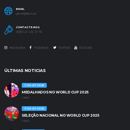
EMAIL
geral@fpm.pt
CONTACTE-NOS
00351 22 422 12 76
INSTAGRAM
FACEBOOK
TWITTER
YOUTUBE
ÚLTIMAS NOTICIAS
09-07-2025
MEDALHADOS NO WORLD CUP 2025
1 ANO
09-07-2025
SELEÇÃO NACIONAL NO WORLD CUP 2025
1 ANO