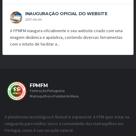
INAUGURAÇÃO OFICIAL DO WEBSITE
2017-04-04
A FPMFM inaugura oficialmente o seu website criado com uma
imagem dinâmica e apelativa, contendo diversas ferramentas
com o intuito de facilitar a...
FPMFM
Federação Portuguesa
Matraquilhos e Futebol de Mesa
A plataforma tecnológica é flexível e expansível. A FPM quer estar na
vanguarda para melhor servir a comunidade dos matraquilhos em
Portugal, como é sua vocação natural.