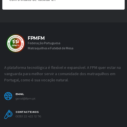
FPMFM
Federação Portuguesa
Matraquilhos e Futebol de Mesa
A plataforma tecnológica é flexível e expansível. A FPM quer estar na
vanguarda para melhor servir a comunidade dos matraquilhos em
Portugal, como é sua vocação natural.
EMAIL
geral@fpm.pt
CONTACTE-NOS
00351 22 422 12 76