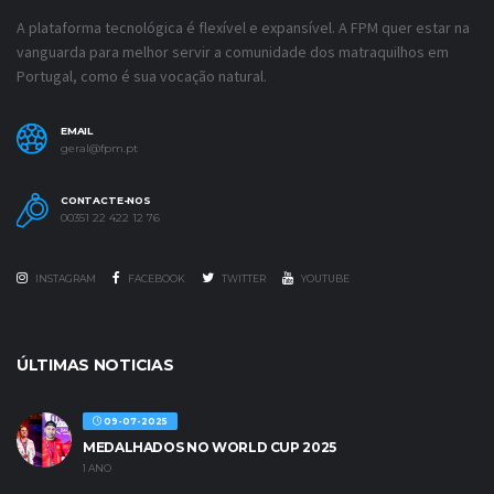
A plataforma tecnológica é flexível e expansível. A FPM quer estar na
vanguarda para melhor servir a comunidade dos matraquilhos em
Portugal, como é sua vocação natural.
EMAIL
geral@fpm.pt
CONTACTE-NOS
00351 22 422 12 76
INSTAGRAM
FACEBOOK
TWITTER
YOUTUBE
ÚLTIMAS NOTICIAS
09-07-2025
MEDALHADOS NO WORLD CUP 2025
1 ANO