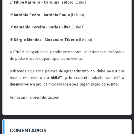
1º
Filipe Parreira - Carolina Isidoro
(Lisboa)
2º
António Pedro - António Paula
(Lisboa)
3º
Reinaldo Pereira - Carlos Silva
(Lisboa)
4º
Sérgio Mendes
-
Alexandre Tibério
(Lisboa)
A FPMFM congratula os grandes vencedores, os restantes classificados
do pódio e todos os participantes no evento.
Deixamos aqui uma palavra de agradecimento ao clube
GROB
por
receber este evento
e à
AMLVT
, pelo excelente trabalho que está a
desenvolver em prol da modalidade e pela organização do evento.
As nossas maiores felicitações!
COMENTÁRIOS