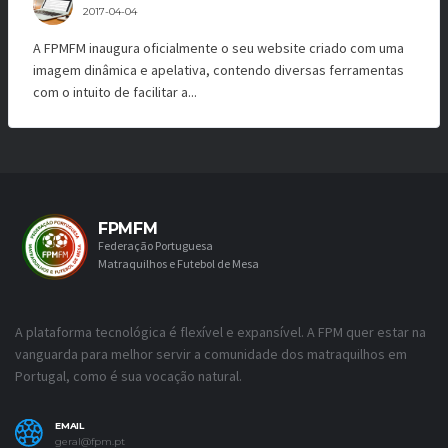
2017-04-04
A FPMFM inaugura oficialmente o seu website criado com uma
imagem dinâmica e apelativa, contendo diversas ferramentas
com o intuito de facilitar a...
FPMFM
Federação Portuguesa
Matraquilhos e Futebol de Mesa
A plataforma tecnológica é flexível e expansível. A FPM quer estar na
vanguarda para melhor servir a comunidade dos matraquilhos em
Portugal, como é sua vocação natural.
EMAIL
geral@fpm.pt