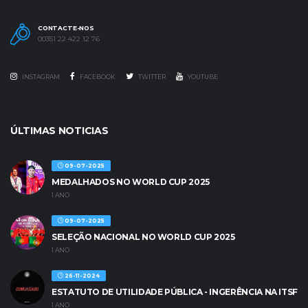
CONTACTE-NOS
00351 22 422 12 76
INSTAGRAM
FACEBOOK
TWITTER
YOUTUBE
ÚLTIMAS NOTICIAS
09-07-2025
MEDALHADOS NO WORLD CUP 2025
1 ANO
09-07-2025
SELEÇÃO NACIONAL NO WORLD CUP 2025
1 ANO
26-11-2024
ESTATUTO DE UTILIDADE PÚBLICA - INGERÊNCIA NA ITSF
1 ANO