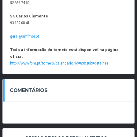
92 536 74 60
Sr. Carlos Clemente
93 182 08 41
geral@amfmbi.pt
Toda a informação do torneio está disponivel na página
oficial
http://www.fpm.pt/torneio/calendario?id=89&sub=detalhes
COMENTÁRIOS