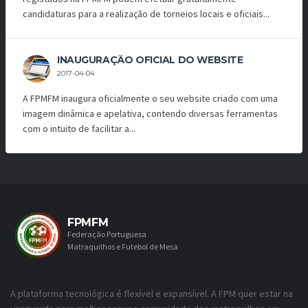
candidaturas para a realização de torneios locais e oficiais...
INAUGURAÇÃO OFICIAL DO WEBSITE
2017-04-04
A FPMFM inaugura oficialmente o seu website criado com uma
imagem dinâmica e apelativa, contendo diversas ferramentas
com o intuito de facilitar a...
FPMFM
Federação Portuguesa
Matraquilhos e Futebol de Mesa
A plataforma tecnológica é flexível e expansível. A FPM quer estar na