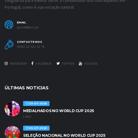
vanguarda para melhor servir a comunidade dos matraquilhos em
Portugal, como é sua vocação natural.
EMAIL
geral@fpm.pt
CONTACTE-NOS
00351 22 422 12 76
INSTAGRAM
FACEBOOK
TWITTER
YOUTUBE
ÚLTIMAS NOTICIAS
09-07-2025
MEDALHADOS NO WORLD CUP 2025
1 ANO
09-07-2025
SELEÇÃO NACIONAL NO WORLD CUP 2025