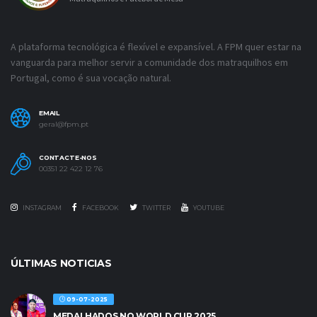
A plataforma tecnológica é flexível e expansível. A FPM quer estar na
vanguarda para melhor servir a comunidade dos matraquilhos em
Portugal, como é sua vocação natural.
EMAIL
geral@fpm.pt
CONTACTE-NOS
00351 22 422 12 76
INSTAGRAM
FACEBOOK
TWITTER
YOUTUBE
ÚLTIMAS NOTICIAS
09-07-2025
MEDALHADOS NO WORLD CUP 2025