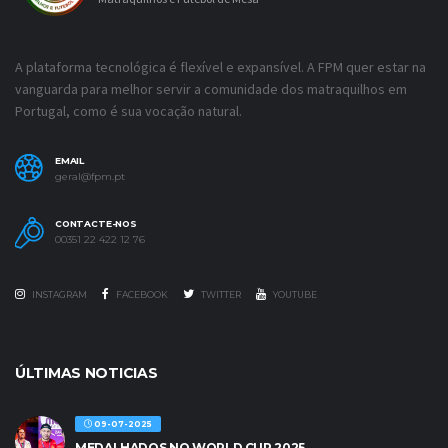
A plataforma tecnológica é flexível e expansível. A FPM quer estar na
vanguarda para melhor servir a comunidade dos matraquilhos em
Portugal, como é sua vocação natural.
EMAIL
geral@fpm.pt
CONTACTE-NOS
00351 22 422 12 76
INSTAGRAM
FACEBOOK
TWITTER
YOUTUBE
ÚLTIMAS NOTICIAS
09-07-2025
MEDALHADOS NO WORLD CUP 2025