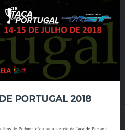
DE PORTUGAL 2018
uilhos de Pedome efetuou o sorteio da Taça de Portugal