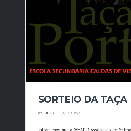
SORTEIO DA TAÇA 
09-JUL-2018
7 ANO(S)
Informamos que a (AMAPE) Associação de Matraq