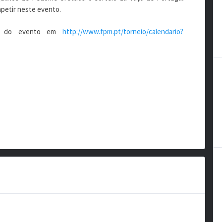
mpetir neste evento.
ial do evento em
http://www.fpm.pt/torneio/calendario?