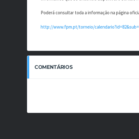
Poderá consultar toda a informação na página oficia
http://www.fpm.pt/torneio/calendario?id=82&sub=
COMENTÁRIOS