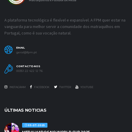
A plataforma tecnológica é flexível e expansível. A FPM quer estar na
vanguarda para melhor servir a comunidade dos matraquilhos em
Portugal, como é sua vocação natural.
EMAIL
geral@fpm.pt
CONTACTE-NOS
00351 22 422 12 76
INSTAGRAM
FACEBOOK
TWITTER
YOUTUBE
ÚLTIMAS NOTICIAS
09-07-2025