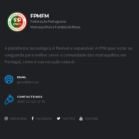
FPMFM
Federação Portuguesa
Matraquilhos e Futebol de Mesa
A plataforma tecnológica é flexível e expansível. A FPM quer estar na
vanguarda para melhor servir a comunidade dos matraquilhos em
Portugal, como é sua vocação natural.
EMAIL
geral@fpm.pt
CONTACTE-NOS
00351 22 422 12 76
INSTAGRAM
FACEBOOK
TWITTER
YOUTUBE