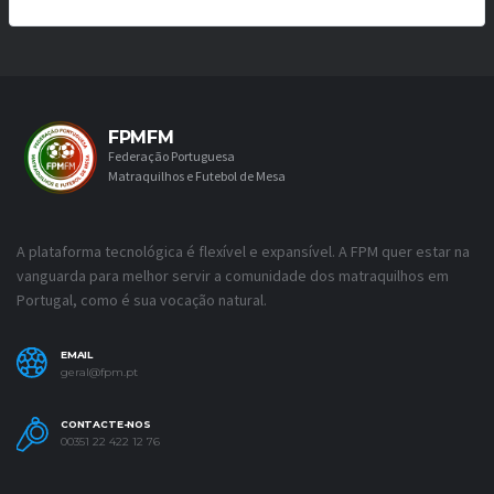
FPMFM
Federação Portuguesa
Matraquilhos e Futebol de Mesa
A plataforma tecnológica é flexível e expansível. A FPM quer estar na
vanguarda para melhor servir a comunidade dos matraquilhos em
Portugal, como é sua vocação natural.
EMAIL
geral@fpm.pt
CONTACTE-NOS
00351 22 422 12 76