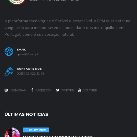
A plataforma tecnológica é flexível e expansível. A FPM quer estar na
vanguarda para melhor servir a comunidade dos matraquilhos em
Portugal, como é sua vocação natural.
EMAIL
geral@fpm.pt
CONTACTE-NOS
00351 22 422 12 76
INSTAGRAM
FACEBOOK
TWITTER
YOUTUBE
ÚLTIMAS NOTICIAS
09-07-2025