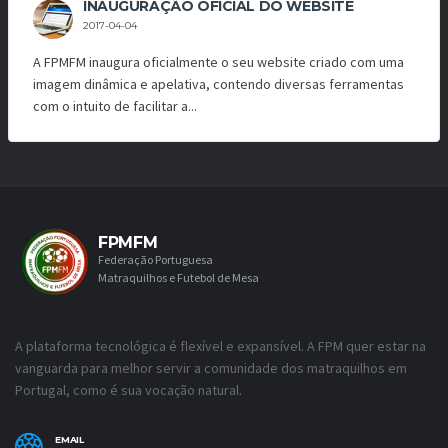
INAUGURAÇÃO OFICIAL DO WEBSITE
2017-04-04
A FPMFM inaugura oficialmente o seu website criado com uma
imagem dinâmica e apelativa, contendo diversas ferramentas
com o intuito de facilitar a...
FPMFM
Federação Portuguesa
Matraquilhos e Futebol de Mesa
A plataforma tecnológica é flexível e expansível. A FPM quer estar na
vanguarda para melhor servir a comunidade dos matraquilhos em
Portugal, como é sua vocação natural.
EMAIL