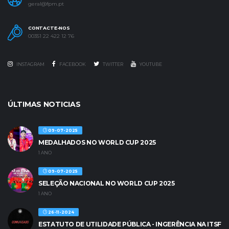
geral@fpm.pt
CONTACTE-NOS
00351 22 422 12 76
INSTAGRAM
FACEBOOK
TWITTER
YOUTUBE
ÚLTIMAS NOTICIAS
09-07-2025
MEDALHADOS NO WORLD CUP 2025
1 ANO
09-07-2025
SELEÇÃO NACIONAL NO WORLD CUP 2025
1 ANO
26-11-2024
ESTATUTO DE UTILIDADE PÚBLICA - INGERÊNCIA NA ITSF