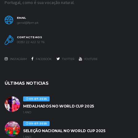
Portugal, como é sua vocação natural.
EMAIL
geral@fpm.pt
CONTACTE-NOS
00351 22 422 12 76
INSTAGRAM
FACEBOOK
TWITTER
YOUTUBE
ÚLTIMAS NOTICIAS
09-07-2025
MEDALHADOS NO WORLD CUP 2025
1 ANO
09-07-2025
SELEÇÃO NACIONAL NO WORLD CUP 2025
1 ANO