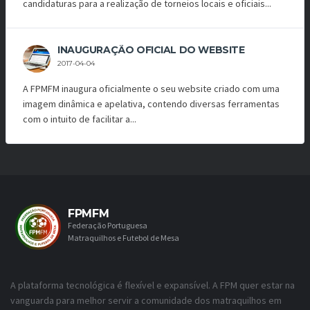
candidaturas para a realização de torneios locais e oficiais...
INAUGURAÇÃO OFICIAL DO WEBSITE
2017-04-04
A FPMFM inaugura oficialmente o seu website criado com uma
imagem dinâmica e apelativa, contendo diversas ferramentas
com o intuito de facilitar a...
FPMFM
Federação Portuguesa
Matraquilhos e Futebol de Mesa
A plataforma tecnológica é flexível e expansível. A FPM quer estar na
vanguarda para melhor servir a comunidade dos matraquilhos em