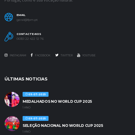
Portugal, como é sua vocação natural.
EMAIL
geral@fpm.pt
CONTACTE-NOS
00351 22 422 12 76
INSTAGRAM
FACEBOOK
TWITTER
YOUTUBE
ÚLTIMAS NOTICIAS
09-07-2025
MEDALHADOS NO WORLD CUP 2025
1 ANO
09-07-2025
SELEÇÃO NACIONAL NO WORLD CUP 2025
1 ANO