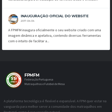
INAUGURAÇÃO OFICIAL DO WEBSITE
2017-04-04
A FPMFM inaugura oficialmente o seu website criado com uma
imagem dinâmica e apelativa, contendo diversas ferramentas
com o intuito de facilitar a...
FPMFM
Federação Portuguesa
Matraquilhos e Futebol de Mesa
A plataforma tecnológica é flexível e expansível. A FPM quer estar na
vanguarda para melhor servir a comunidade dos matraquilhos em