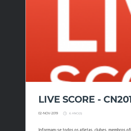
LIVE SCORE - CN20
02-NOV-2019
6 ANO(S)
Informam-se todos os atletas, clubes, membros ofi