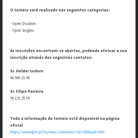
O torneio será realizado nas seguintes categorias:
- Open Doubles
- Open Singles
As inscrições encontram-se abertas, podendo efetuar a sua
inscrição através dos seguintes contatos:
Sr. Helder Isidoro
96 985 15 00
Sr. Filipe Parreira
96 131 25 59
Toda a informação do torneio está disponivel na página
oficial
https://www.fpm.pt/torneio/calendario?id=100&sub=info