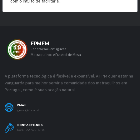
com o intuito de facilitar a...
FPMFM
Federação Portuguesa
Matraquilhos e Futebol de Mesa
A plataforma tecnológica é flexível e expansível. A FPM quer estar na
vanguarda para melhor servir a comunidade dos matraquilhos em
Portugal, como é sua vocação natural.
EMAIL
geral@fpm.pt
CONTACTE-NOS
00351 22 422 12 76